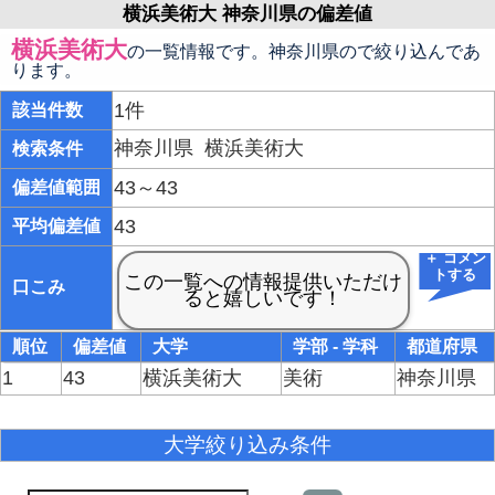
横浜美術大 神奈川県の偏差値
横浜美術大
の一覧情報です。神奈川県ので絞り込んであ
ります。
1件
該当件数
神奈川県
横浜美術大
検索条件
43～43
偏差値範囲
43
平均偏差値
＋ コメン
トする
口こみ
順位
偏差値
大学
学部 - 学科
都道府県
1
43
横浜美術大
美術
神奈川県
大学絞り込み条件