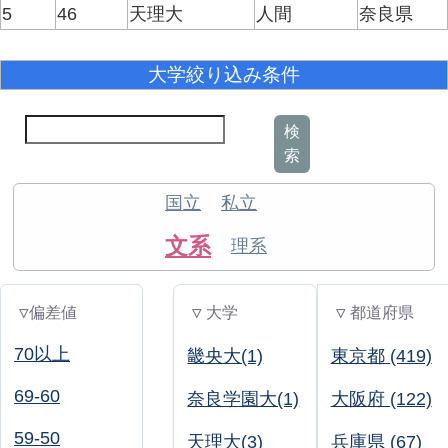
5
46
天理大
人間
奈良県
大学絞り込み条件
検
索
国立
私立
文系
理系
▽偏差値
▽ 大学
▽ 都道府県
70以上
畿央大(1)
東京都 (419)
69-60
奈良学園大(1)
大阪府 (122)
59-50
天理大(3)
兵庫県 (67)