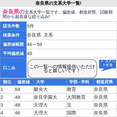
奈良県の文系大学一覧!
奈良県の
文系大学一覧です。偏差値、都道府県、試験期
間から超高速な絞り込み!
5件
該当件数
奈良県
文系
検索条件
46～59
偏差値範囲
49
平均偏差値
＋ コメン
トする
口こみ
順位
偏差値
大学
学部 - 学科
都道府県
1
59
畿央大
教育
奈良県
2
49
奈良学園大
人間教育
奈良県
3
48
天理大
文
奈良県
4
46
天理大
国際
奈良県