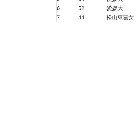
6
52
愛媛大
7
44
松山東雲女