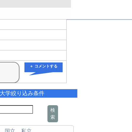
＋ コメントする
大学絞り込み条件
検
索
国立
私立