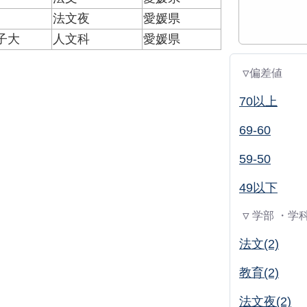
法文夜
愛媛県
子大
人文科
愛媛県
▽偏差値
70以上
69-60
59-50
49以下
▽ 学部 ・学
法文(2)
教育(2)
法文夜(2)