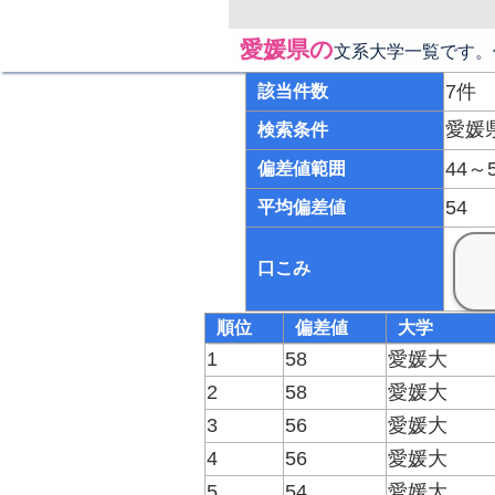
愛媛県の
文系大学一覧です。
7件
該当件数
愛媛
検索条件
44～
偏差値範囲
54
平均偏差値
口こみ
順位
偏差値
大学
1
58
愛媛大
2
58
愛媛大
3
56
愛媛大
4
56
愛媛大
5
54
愛媛大