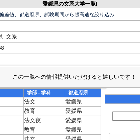
愛媛県の文系大学一覧!
偏差値、都道府県、試験期間から超高速な絞り込み!
県
文系
58
学部 - 学科
都道府県
法文
愛媛県
教育
愛媛県
法文夜
愛媛県
教育
愛媛県
法文
愛媛県