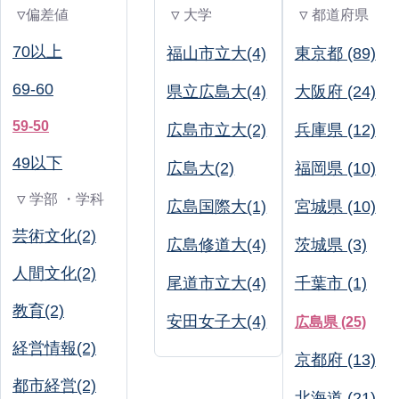
▽偏差値
▽ 大学
▽ 都道府県
70以上
福山市立大(4)
東京都 (89)
69-60
県立広島大(4)
大阪府 (24)
59-50
広島市立大(2)
兵庫県 (12)
49以下
広島大(2)
福岡県 (10)
▽ 学部 ・学科
広島国際大(1)
宮城県 (10)
芸術文化(2)
広島修道大(4)
茨城県 (3)
人間文化(2)
尾道市立大(4)
千葉市 (1)
教育(2)
安田女子大(4)
広島県 (25)
経営情報(2)
京都府 (13)
都市経営(2)
北海道 (21)