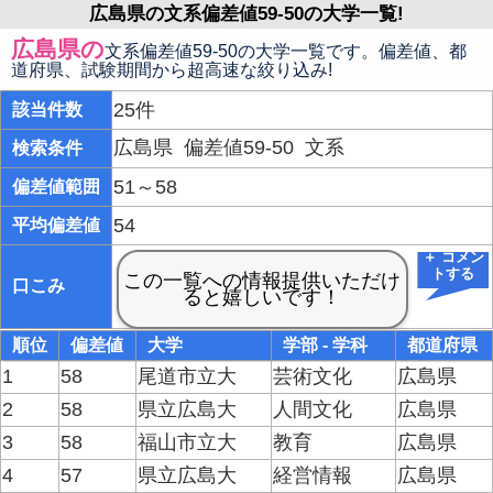
広島県の文系偏差値59-50の大学一覧!
広島県の
文系偏差値59-50の大学一覧です。偏差値、都
道府県、試験期間から超高速な絞り込み!
25件
該当件数
広島県
偏差値59-50
文系
検索条件
51～58
偏差値範囲
54
平均偏差値
＋ コメン
トする
口こみ
順位
偏差値
大学
学部 - 学科
都道府県
1
58
尾道市立大
芸術文化
広島県
2
58
県立広島大
人間文化
広島県
3
58
福山市立大
教育
広島県
4
57
県立広島大
経営情報
広島県