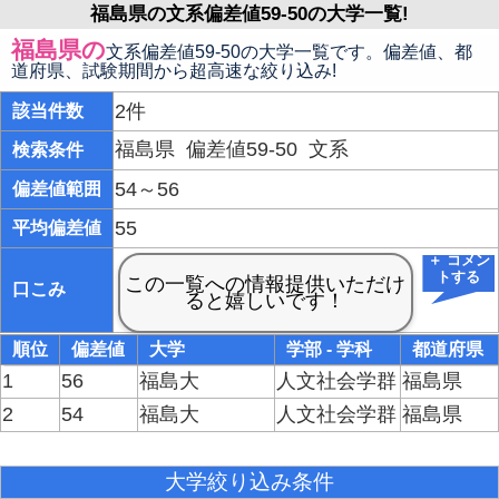
福島県の文系偏差値59-50の大学一覧!
福島県の
文系偏差値59-50の大学一覧です。偏差値、都
道府県、試験期間から超高速な絞り込み!
2件
該当件数
福島県
偏差値59-50
文系
検索条件
54～56
偏差値範囲
55
平均偏差値
＋ コメン
トする
口こみ
順位
偏差値
大学
学部 - 学科
都道府県
1
56
福島大
人文社会学群
福島県
2
54
福島大
人文社会学群
福島県
大学絞り込み条件