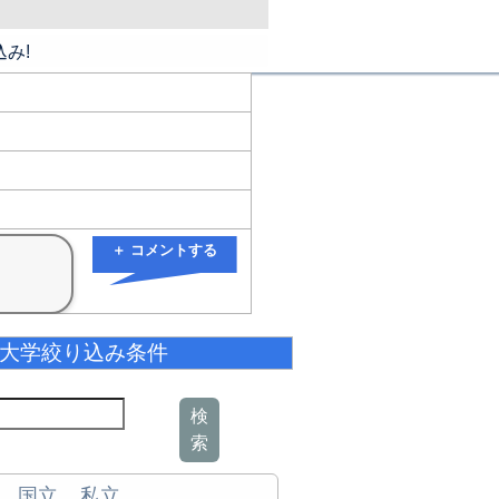
み!
＋ コメントする
大学絞り込み条件
検
索
国立
私立