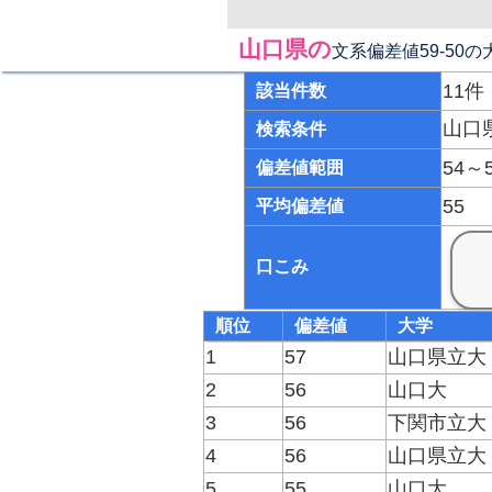
山口県の
文系偏差値59-5
11件
該当件数
山口
検索条件
54～
偏差値範囲
55
平均偏差値
口こみ
順位
偏差値
大学
1
57
山口県立大
2
56
山口大
3
56
下関市立大
4
56
山口県立大
5
55
山口大