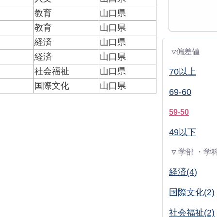
教育
山口県
教育
山口県
経済
山口県
▽偏差値
経済
山口県
社会福祉
山口県
70以上
国際文化
山口県
69-60
59-50
49以下
▽ 学部 ・学
経済(4)
国際文化(2)
社会福祉(2)