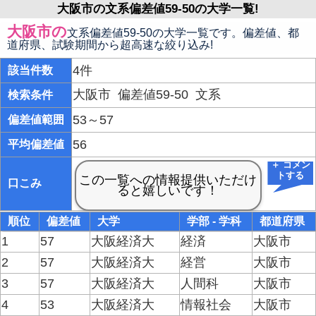
大阪市の文系偏差値59-50の大学一覧!
大阪市の
文系偏差値59-50の大学一覧です。偏差値、都
道府県、試験期間から超高速な絞り込み!
4件
該当件数
大阪市
偏差値59-50
文系
検索条件
53～57
偏差値範囲
56
平均偏差値
＋ コメン
トする
口こみ
順位
偏差値
大学
学部 - 学科
都道府県
1
57
大阪経済大
経済
大阪市
2
57
大阪経済大
経営
大阪市
3
57
大阪経済大
人間科
大阪市
4
53
大阪経済大
情報社会
大阪市