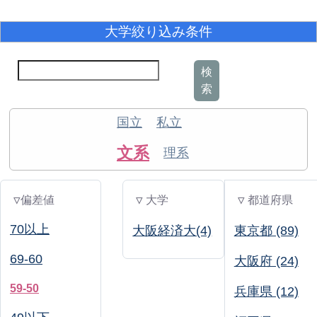
大学絞り込み条件
検
索
国立
私立
文系
理系
▽偏差値
▽ 大学
▽ 都道府県
70以上
大阪経済大(4)
東京都 (89)
69-60
大阪府 (24)
59-50
兵庫県 (12)