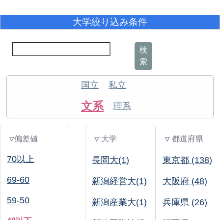
大学絞り込み条件
検
索
国立
私立
文系
理系
▽偏差値
▽ 大学
▽ 都道府県
70以上
長岡大(1)
東京都 (138)
69-60
新潟経営大(1)
大阪府 (48)
59-50
新潟産業大(1)
兵庫県 (26)