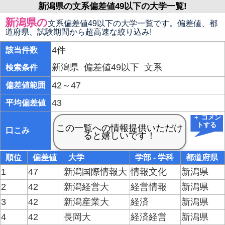
新潟県の文系偏差値49以下の大学一覧!
新潟県の
文系偏差値49以下の大学一覧です。偏差値、都
道府県、試験期間から超高速な絞り込み!
4件
該当件数
新潟県
偏差値49以下
文系
検索条件
42～47
偏差値範囲
43
平均偏差値
＋ コメン
トする
口こみ
順位
偏差値
大学
学部 - 学科
都道府県
1
47
新潟国際情報大
情報文化
新潟県
2
42
新潟経営大
経営情報
新潟県
3
42
新潟産業大
経済
新潟県
4
42
長岡大
経済経営
新潟県