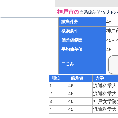
神戸市の
文系偏差値49以下
4件
該当件数
神戸
検索条件
45～
偏差値範囲
45
平均偏差値
口こみ
順位
偏差値
大学
1
46
流通科学大
2
46
流通科学大
3
46
神戸女学院
4
45
流通科学大