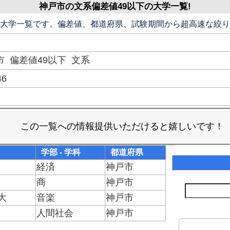
神戸市の文系偏差値49以下の大学一覧!
の大学一覧です。偏差値、都道府県、試験期間から超高速な絞り
市
偏差値49以下
文系
46
学部 - 学科
都道府県
経済
神戸市
商
神戸市
大
音楽
神戸市
人間社会
神戸市