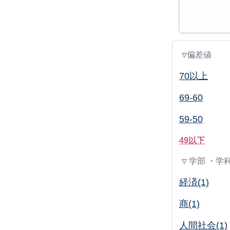
▽偏差値
70以上
69-60
59-50
49以下
▽ 学部 ・学
経済(1)
商(1)
人間社会(1)