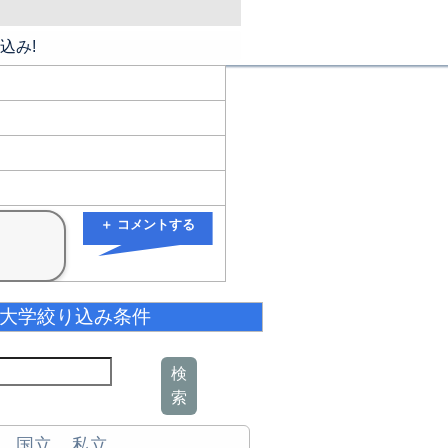
込み!
＋ コメントする
大学絞り込み条件
検
索
国立
私立