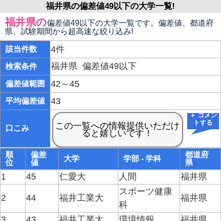
福井県の偏差値49以下の大学一覧!
福井県の
偏差値49以下の大学一覧です。偏差値、都道府
県、試験期間から超高速な絞り込み!
4件
該当件数
福井県
偏差値49以下
検索条件
42～45
偏差値範囲
43
平均偏差値
＋ コメン
トする
口こみ
順
偏差
都道府
大学
学部 - 学科
位
値
県
1
45
仁愛大
人間
福井県
スポーツ健康
2
44
福井工業大
福井県
科
3
43
福井工業大
環境情報
福井県