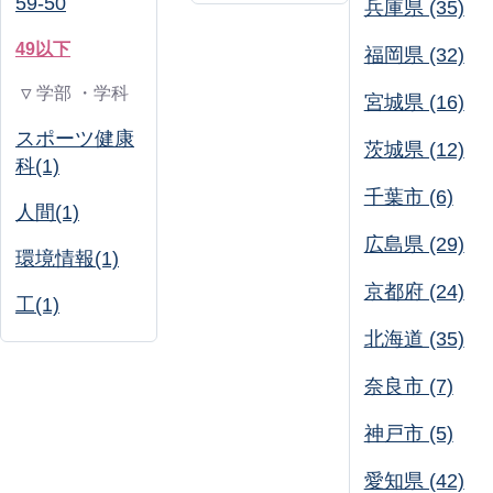
59-50
兵庫県 (35)
49以下
福岡県 (32)
▽ 学部 ・学科
宮城県 (16)
スポーツ健康
茨城県 (12)
科(1)
千葉市 (6)
人間(1)
広島県 (29)
環境情報(1)
京都府 (24)
工(1)
北海道 (35)
奈良市 (7)
神戸市 (5)
愛知県 (42)