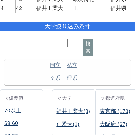
4
42
福井工業大
工
福井県
大学絞り込み条件
検
索
国立
私立
文系
理系
▽偏差値
▽ 大学
▽ 都道府県
70以上
福井工業大(3)
東京都 (178)
69-60
仁愛大(1)
大阪府 (67)