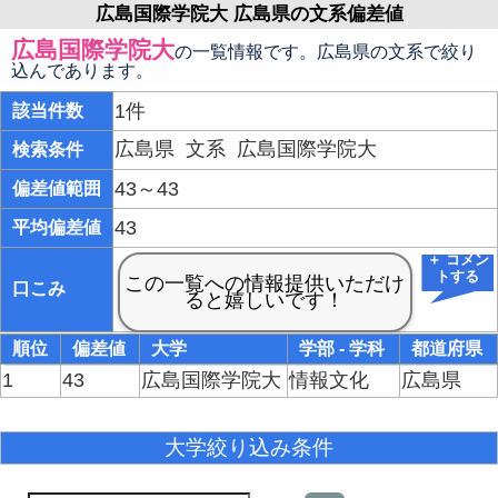
広島国際学院大 広島県の文系偏差値
広島国際学院大
の一覧情報です。広島県の文系で絞り
込んであります。
1件
該当件数
広島県
文系
広島国際学院大
検索条件
43～43
偏差値範囲
43
平均偏差値
＋ コメン
トする
口こみ
順位
偏差値
大学
学部 - 学科
都道府県
1
43
広島国際学院大
情報文化
広島県
大学絞り込み条件