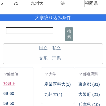
5
71
九州大
法
福岡県
大学絞り込み条件
検
索
国立
私立
文系
理系
▽偏差値
▽ 大学
▽ 都道府県
70以上
産業医科大(1)
東京都 (81)
69-60
九州大(4)
大阪府 (21)
59-50
兵庫県 (10)