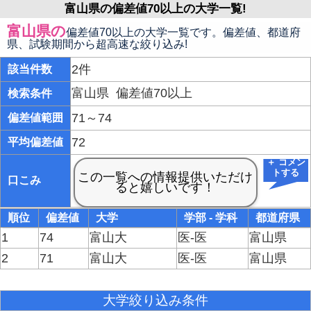
富山県の偏差値70以上の大学一覧!
富山県の
偏差値70以上の大学一覧です。偏差値、都道府
県、試験期間から超高速な絞り込み!
2件
該当件数
富山県
偏差値70以上
検索条件
71～74
偏差値範囲
72
平均偏差値
＋ コメン
トする
口こみ
順位
偏差値
大学
学部 - 学科
都道府県
1
74
富山大
医-医
富山県
2
71
富山大
医-医
富山県
大学絞り込み条件