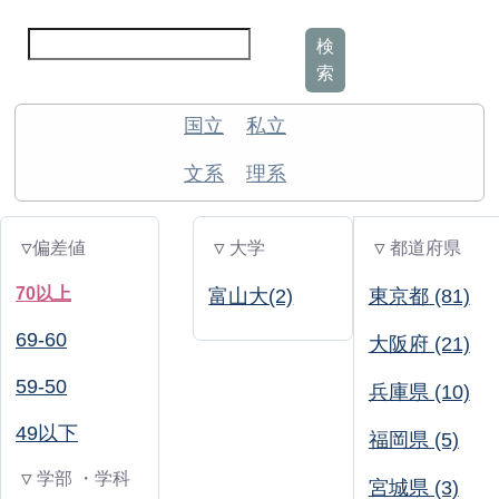
検
索
国立
私立
文系
理系
▽偏差値
▽ 大学
▽ 都道府県
70以上
富山大(2)
東京都 (81)
69-60
大阪府 (21)
59-50
兵庫県 (10)
49以下
福岡県 (5)
▽ 学部 ・学科
宮城県 (3)